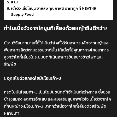
สรุป
เนื้อวัว เนื้อโคขุน ขายส่ง คุณภาพดี ราคาถูก ที่ MEAT49
Supply Food
ทำไมเนื้อวัวจากโคขุนที่เลี้ยงด้วยหญ้าถึงดีกว่า?
มีงานวิจัยมากมายที่ชี้ให้เห็นว่าโคที่ได้รับอาหารหลักจากหญ้าและ
พืชอาหารสัตว์ตามธรรมชาตินั้น ให้เนื้อที่มีคุณค่าทางโภชนาการ
สูงกว่าโคที่เลี้ยงในระบบปิดที่เน้นอาหารข้นอย่างข้าวโพดและ
ธัญพืช
1. อุดมไปด้วยกรดไขมันโอเมก้า-3
กรดไขมันโอเมก้า-3 เป็นไขมันชนิดดีที่จำเป็นต่อร่างกาย ซึ่งช่วย
บำรุงสมอง ลดการอักเสบ และส่งเสริมสุขภาพหัวใจ เนื้อวัวจากโค
ที่กินหญ้าจะมีโอเมก้า-3 มากกว่าเนื้อจากโคที่เลี้ยงด้วยธัญพืช
หลายเท่า