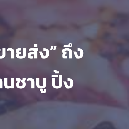
ขายส่ง” ถึง
นชาบู ปิ้ง