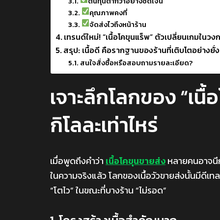
ต้นทุนต่ำกว่าอย่างชัดเจน
คุณภาพคงที่
จัดส่งไวถึงหน้าร้าน
เทรนด์ใหม่! “เนื้อโคขุนแร็พ” ตัวเปลี่ยนเกมในวงก
สรุป: เนื้อดี คือรากฐานของร้านที่เติบโตอย่างยั่ง
สนใจสั่งซื้อหรือสอบถามรายละเอียด?
เจาะลึกโลกของ “เนื้อ
กิโลละเท่าไหร่
เมื่อพูดถึงคำว่า
เนื้อโคขุนขายส่ง
หลายคนอาจนึกแค่
ในความจริงแล้ว โลกของเนื้อวัวขายส่งนั้นมีดีเทลเ
“โตไว” ในขณะที่บางร้าน “ไม่รอด”