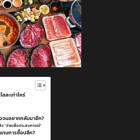
ิโลละเท่าไหร่
ติดใจจนอยากกลับมาอีก?
ัง “จ่ายเพื่อประสบการณ์”
” แทนการซื้อปลีก?