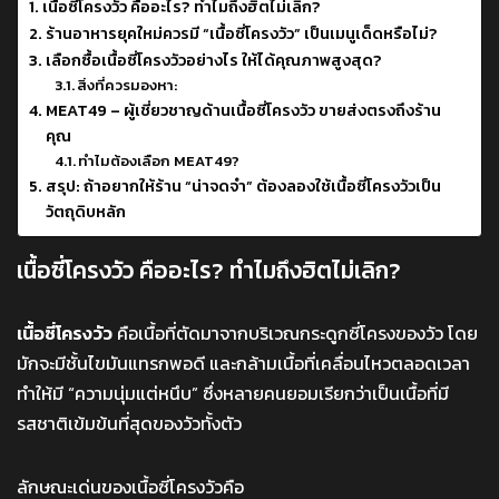
เนื้อซี่โครงวัว คืออะไร? ทำไมถึงฮิตไม่เลิก?
ร้านอาหารยุคใหม่ควรมี “เนื้อซี่โครงวัว” เป็นเมนูเด็ดหรือไม่?
เลือกซื้อเนื้อซี่โครงวัวอย่างไร ให้ได้คุณภาพสูงสุด?
สิ่งที่ควรมองหา:
MEAT49 – ผู้เชี่ยวชาญด้านเนื้อซี่โครงวัว ขายส่งตรงถึงร้าน
คุณ
ทำไมต้องเลือก MEAT49?
สรุป: ถ้าอยากให้ร้าน “น่าจดจำ” ต้องลองใช้เนื้อซี่โครงวัวเป็น
วัตถุดิบหลัก
เนื้อซี่โครงวัว คืออะไร? ทำไมถึงฮิตไม่เลิก?
เนื้อซี่โครงวัว
คือเนื้อที่ตัดมาจากบริเวณกระดูกซี่โครงของวัว โดย
มักจะมีชั้นไขมันแทรกพอดี และกล้ามเนื้อที่เคลื่อนไหวตลอดเวลา
ทำให้มี “ความนุ่มแต่หนึบ” ซึ่งหลายคนยอมเรียกว่าเป็นเนื้อที่มี
รสชาติเข้มข้นที่สุดของวัวทั้งตัว
ลักษณะเด่นของเนื้อซี่โครงวัวคือ