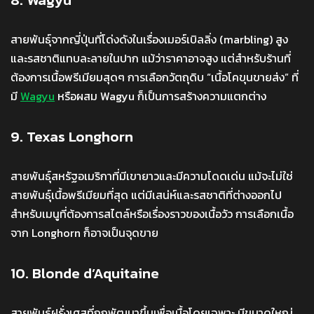
สายพันธุ์จากญี่ปุ่นที่โด่งดังในเรื่องเมอร์เบิลลิ่ง (marbling) สูง
และรสชาติแทบละลายในปาก แม้ว่าราคาอาจสูง แต่สำหรับร้านที่
ต้องการเนื้อพรีเมียมสุดๆ การเลือกวัตถุดิบ “เนื้อโคขุนขายส่ง” ที่
มี
Wagyu
หรือผสม Wagyu ก็เป็นการสร้างความแตกต่าง
9. Texas Longhorn
สายพันธุ์สหรัฐอเมริกาที่มีเขายาวและมีความโดดเด่น แม้จะไม่ใช่
สายพันธุ์เนื้อพรีเมียมที่สุด แต่มีเสน่ห์และรสชาติที่ต่างออกไป
สำหรับเมนูที่ต้องการสไตล์หรือเรื่องราวของเนื้อวัว การเลือกเนื้อ
จาก Longhorn ก็อาจเป็นจุดขาย
10. Blonde d’Aquitaine
สายพันธุ์ฝรั่งเศสที่ถูกพัฒนาขึ้นเพื่อเนื้อโดยเฉพาะ มีขนาดใหญ่