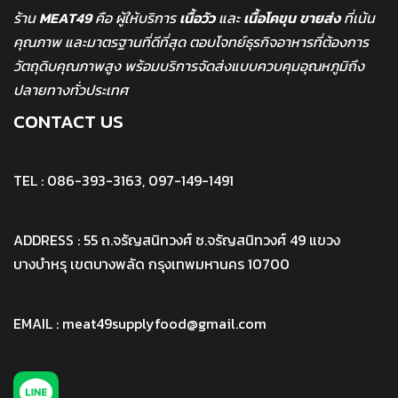
ร้าน
MEAT49
คือ ผู้ให้บริการ
เนื้อวัว
และ
เนื้อโคขุน
ขายส่ง
ที่เน้น
คุณภาพ และมาตรฐานที่ดีที่สุด ตอบโจทย์ธุรกิจอาหารที่ต้องการ
วัตถุดิบคุณภาพสูง พร้อมบริการจัดส่งแบบควบคุมอุณหภูมิถึง
ปลายทางทั่วประเทศ
CONTACT US
TEL : 086-393-3163, 097-149-1491
ADDRESS : 55 ถ.จรัญสนิทวงศ์ ซ.จรัญสนิทวงศ์ 49 แขวง
บางบำหรุ เขตบางพลัด กรุงเทพมหานคร 10700
EMAIL : meat49supplyfood@gmail.com