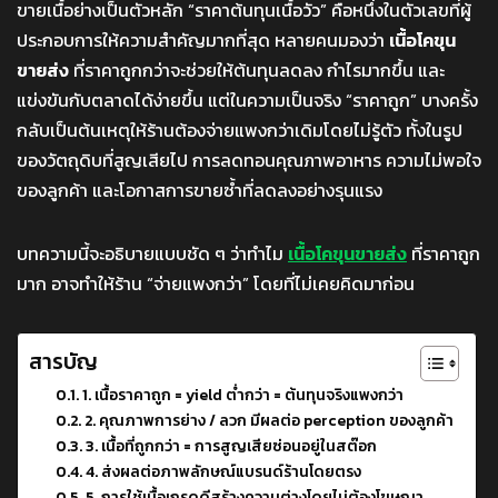
ขายเนื้อย่างเป็นตัวหลัก “ราคาต้นทุนเนื้อวัว” คือหนึ่งในตัวเลขที่ผู้
ประกอบการให้ความสำคัญมากที่สุด หลายคนมองว่า
เนื้อโคขุน
ขายส่ง
ที่ราคาถูกกว่าจะช่วยให้ต้นทุนลดลง กำไรมากขึ้น และ
แข่งขันกับตลาดได้ง่ายขึ้น แต่ในความเป็นจริง “ราคาถูก” บางครั้ง
กลับเป็นต้นเหตุให้ร้านต้องจ่ายแพงกว่าเดิมโดยไม่รู้ตัว ทั้งในรูป
ของวัตถุดิบที่สูญเสียไป การลดทอนคุณภาพอาหาร ความไม่พอใจ
ของลูกค้า และโอกาสการขายซ้ำที่ลดลงอย่างรุนแรง
บทความนี้จะอธิบายแบบชัด ๆ ว่าทำไม
เนื้อโคขุนขายส่ง
ที่ราคาถูก
มาก อาจทำให้ร้าน “จ่ายแพงกว่า” โดยที่ไม่เคยคิดมาก่อน
สารบัญ
1. เนื้อราคาถูก = yield ต่ำกว่า = ต้นทุนจริงแพงกว่า
2. คุณภาพการย่าง / ลวก มีผลต่อ perception ของลูกค้า
3. เนื้อที่ถูกกว่า = การสูญเสียซ่อนอยู่ในสต๊อก
4. ส่งผลต่อภาพลักษณ์แบรนด์ร้านโดยตรง
5. การใช้เนื้อเกรดดีสร้างความต่างโดยไม่ต้องโฆษณา