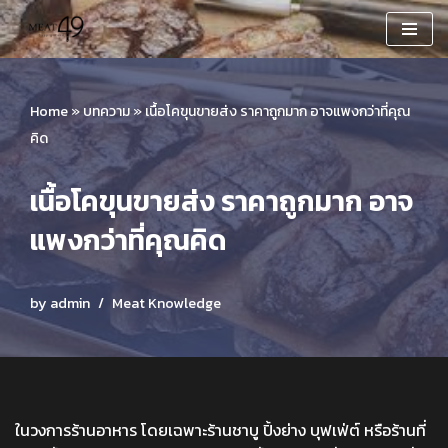
Skip
to
content
Home
»
บทความ
»
เนื้อโคขุนขายส่ง ราคาถูกมาก อาจแพงกว่าที่คุณ
คิด
เนื้อโคขุนขายส่ง ราคาถูกมาก อาจ
แพงกว่าที่คุณคิด
by
admin
Meat Knowledge
ในวงการร้านอาหาร โดยเฉพาะร้านชาบู ปิ้งย่าง บุฟเฟ่ต์ หรือร้านที่