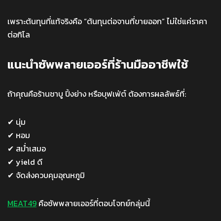
เพราะต้นทุนที่แท้จริงคือ “ต้นทุนต่อจานที่ขายออก” ไม่ใช่แค่ราคา
ต่อกิโล
แนะนำซัพพลายเออร์ที่ร้านมืออาชีพใช้
ถ้าคุณคือร้านชาบู ปิ้งย่าง หรือบุฟเฟ่ต์ ต้องการผลลัพธ์ที่:
✔ นุ่ม
✔ หอม
✔ สม่ำเสมอ
✔ yield ดี
✔ จัดส่งควบคุมอุณหภูมิ
MEAT49
คือซัพพลายเออร์ที่ตอบโจทย์กลุ่มนี้