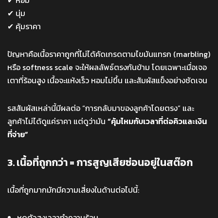
✔ หอม
✔ นุ่ม
✔ คุ้มราคา
ปัญหาคือเนื้อราคาถูกที่ไม่ได้คัดเกรดตามไขมันแทรก (marbling)
หรือ softness scale จะให้ผลลัพธ์ตรงกันข้าม โดยเฉพาะเมื่อเจอ
เตาที่ร้อนสูง เนื้อจะแห้งเร็ว หอมไม่ขึ้น และสัมผัสแข็งอย่างชัดเจน
รสสัมผัสเหล่านี้มีผลต่อ “การกลับมาของลูกค้าโดยตรง” และ
ลูกค้าไม่ได้ดูแค่ราคา แต่ดูว่ามัน
“คุ้มไหมกับเวลาที่ต่อคิวและเงิน
ที่จ่าย”
3. เนื้อที่ถูกกว่า = การสูญเสียซ่อนอยู่ในสต๊อก
เนื้อที่ถูกมากมักมีความเสี่ยงในด้านต่อไปนี้:
หดตัวสูงเวลาทำความร้อน