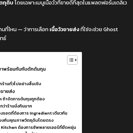
ัตถุดิบ
โดยเฉพาะเมนูเนื้อวัวที่ขายดีที่สุดในแพลตฟอร์มเดลิเว
านที่ไหน — ว่าการเลือก
เนื้อวัวขายส่ง
ที่ใช่จะช่วย Ghost
ทธ์
าพร้อมกับกับดักต้นทุน
้านทั่วไปอย่างสิ้นเชิง
ัวขายส่ง
em ถ้าจัดการต้นทุนถูกต้อง
ว่าร้านนั่งกินมาก
งรอดที่ต้องการ Ingredient เดียวกัน
โยงกับคุณภาพวัตถุดิบโดยตรง
 Kitchen ต้องการซัพพลายเออร์ที่ยืดหยุ่น