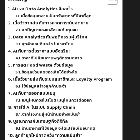
AI และ Data Analytics คืออะไร
เมื่อข้อมูลกลายเป็นทรัพยากรที่มีค่าที่สุด
เนื้อวัวขายส่ง กับการคาดการณ์ยอดขาย
ลดปัญหาของเหลือและต้นทุนจม
Data Analytics กับพฤติกรรมผู้บริโภค
ลูกค้าชอบกินอะไร ในเวลาไหน
AI กับการตั้งราคาแบบอัจฉริยะ
ราคาที่เปลี่ยนตามพฤติกรรมตลาด
การลด Food Waste ด้วยข้อมูล
ข้อมูลช่วยลดของเสียได้อย่างไร
เนื้อวัวขายส่ง กับระบบสมาชิกและ Loyalty Program
ใช้ข้อมูลสร้างลูกค้าประจำ
AI กับการออกแบบเมนู
เมนูไหนควรโปรโมต เมนูไหนควรตัดออก
การใช้ AI ในระบบ Supply Chain
จากโรงงานสู่หน้าร้านอย่างแม่นยำ
บูรณาการกับเศรษฐกิจดิจิทัล
ร้านอาหารที่ใช้ข้อมูล จะได้เปรียบในอนาคต
ลูกค้ายุคใหม่คาดหวัง “ความแม่นยำ”