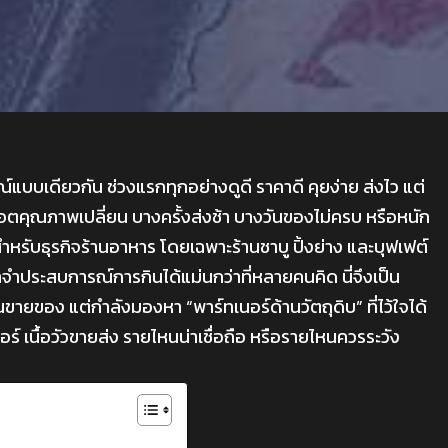
บเดียวกัน ช่วงแรกทุกอย่างดูดี ราคาดี คุยง่าย ส่งไว แต่
อตคุณภาพเปลี่ยน บางครั้งส่งช้า บางวันของไม่ครบ หรือหนัก
ม” สำหรับธุรกิจร้านอาหาร โดยเฉพาะร้านชาบู ปิ้งย่าง และบุฟเฟต์
าจำประสบการณ์การกินได้แม่นกว่าที่หลายคนคิด นี่จึงเป็น
นขายของ แต่กำลังมองหา “พาร์ทเนอร์ด้านวัตถุดิบ” ที่ไว้ใจได้
ร์ เนื้อวัวขายส่ง รายไหนน่าเชื่อถือ หรือรายไหนควรระวัง