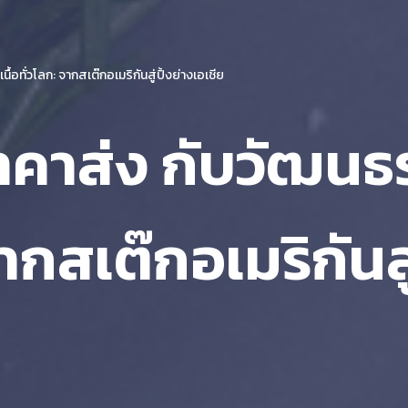
้อทั่วโลก: จากสเต๊กอเมริกันสู่ปิ้งย่างเอเชีย
 ราคาส่ง กับวัฒน
จากสเต๊กอเมริกันสู