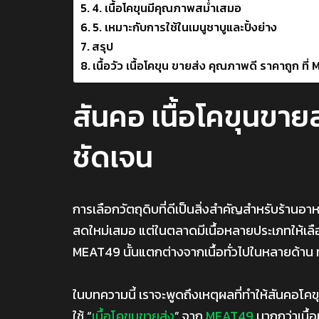
4. เนื้อโคขุนมีคุณภาพสม่ำเสมอ
5. เหมาะกับการใช้ในเมนูชาบูและปิ้งย่าง
สรุป
เนื้อวัว เนื้อโคขุน ขายส่ง คุณภาพดี ราคาถูก 
สันคอ เนื้อโคขุนขาย
ชัดเจน
การเลือกวัตถุดิบที่ดีเป็นสิ่งสำคัญสำหรับร้านอา
สดใหม่เสมอ แต่ในตลาดมีเนื้อหลายประเภทให้เลือกใช้
MEAT49 นั้นแตกต่างจากเนื้อทั่วไปในหลายด้าน ท
ในบทความนี้ เราจะพูดถึงเหตุผลที่ทำให้สันคอโ
ใช้ “
เนื้อโคขุนขายส่ง
” จาก
MEAT49
มากกว่าเนื้อท