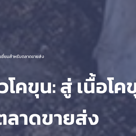
ณภาพเยี่ยมสำหรับตลาดขายส่ง
ัวโคขุน: สู่ เนื้อ
บตลาดขายส่ง