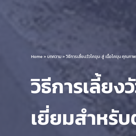
Home
»
บทความ
»
วิธีการเลี้ยงวัวโคขุน: สู่ เนื้อโคขุน คุ
วิธีการเลี้ยงว
เยี่ยมสำหรั