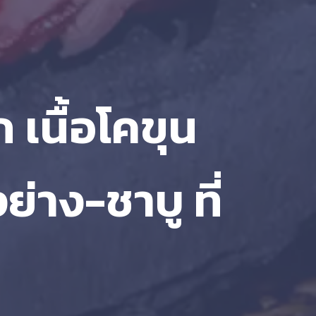
 เนื้อโคขุน
ย่าง-ชาบู ที่