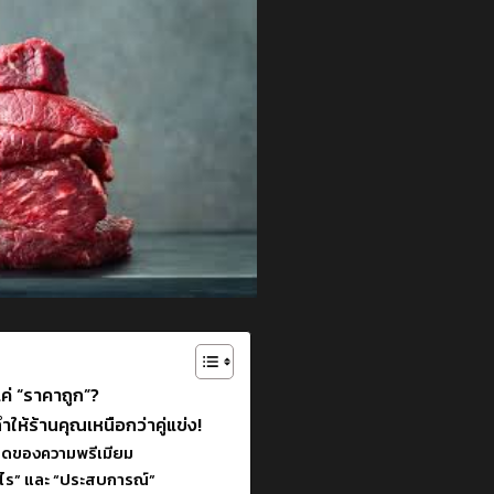
ค่ “ราคาถูก”?
ำให้ร้านคุณเหนือกว่าคู่แข่ง!
นิดของความพรีเมียม
กำไร” และ “ประสบการณ์”