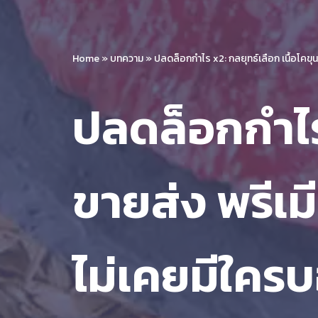
Home
»
บทความ
»
ปลดล็อกกำไร x2: กลยุทธ์เลือก เนื้อโคขุน
ปลดล็อกกำไร 
ขายส่ง พรีเมี
ไม่เคยมีใคร