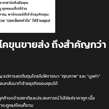
จากฟาร์มถึงมือคุณ
 ทุกคอนเซ็ปต์ร้าน
ญ: พาร์ทเนอร์ที่เข้าใจธุรกิจคุณ
ู้ช่วย “ปลดล็อกกำไร” ให้ร้านคุณ!
โคขุนขายส่ง ถึงสำคัญกว่า
ัญ แต่การลดต้นทุนโดยไม่พิจารณา “คุณภาพ” และ “มูลค่า”
ย้อนกลับมาทำร้ายธุรกิจของคุณได้
ูกค้าจดจำรสชาติและประสบการณ์ ไม่ใช่แค่ราคาถูก เนื้อ
คาจะถูกแค่ไหนก็ตาม