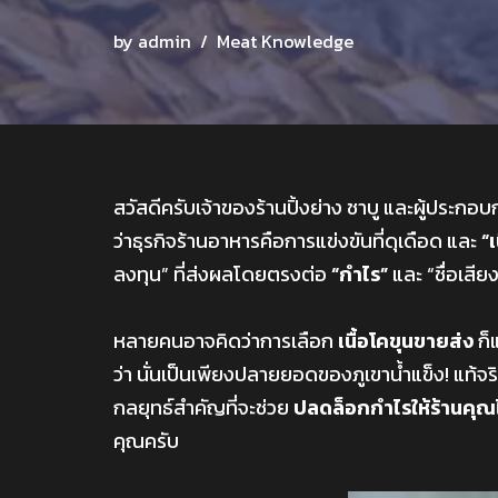
by
admin
Meat Knowledge
สวัสดีครับเจ้าของร้านปิ้งย่าง ชาบู และผู้ประกอบ
ว่าธุรกิจร้านอาหารคือการแข่งขันที่ดุเดือด และ
“เ
ลงทุน” ที่ส่งผลโดยตรงต่อ
“กำไร”
และ “ชื่อเสีย
หลายคนอาจคิดว่าการเลือก
เนื้อโคขุนขายส่ง
ก็แ
ว่า นั่นเป็นเพียงปลายยอดของภูเขาน้ำแข็ง! แท้
กลยุทธ์สำคัญที่จะช่วย
ปลดล็อกกำไรให้ร้านคุณได
คุณครับ