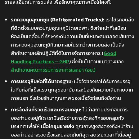
รายละเอียดในการขนส่ง เพื่อรักษาคุณภาพเนื้อให้คงที่:
รถควบคุมอุณหภูมิ (Refrigerated Trucks):
เราใช้รถขนส่ง
ที่ติดตั้งระบบควบคุมอุณหภูมิโดยเฉพาะ ซึ่งทำหน้าที่เสมือน
ห้องเย็นเคลื่อนที่ รักษาระดับความเย็นที่เหมาะสมตลอดเส้นทาง
การควบคุมอุณหภูมิที่เหมาะสมในระหว่างการขนส่ง เป็นสิ่ง
สำคัญตามหลักปฏิบัติที่ดีในการจัดการอาหาร (
Good
Handling Practices – GHP
) ซึ่งเป็นไปตามแนวทางของ
สำนักงานคณะกรรมการอาหารและยา (อย.)
การบรรจุหีบห่อที่ได้มาตรฐาน:
เนื้อวัวของเราได้รับการบรรจุ
ในหีบห่อที่แข็งแรง ถูกสุขอนามัย และป้องกันความเสียหายจาก
ภายนอก ซึ่งช่วยรักษาคุณภาพของเนื้อวัวก่อนถึงมือท่าน
การจัดส่งที่รวดเร็วและครอบคลุม:
ไม่ว่าสถานประกอบการ
ของท่านจะอยู่ที่ใด เรามีเครือข่ายการจัดส่งที่ครอบคลุมทั่ว
ประเทศ เพื่อให้
เนื้อโคขุนขายส่ง
คุณภาพสูงส่งตรงถึงหน้าร้าน
ของท่านอย่างรวดเร็วและปลอดภัยที่สุด ลดระยะเวลาที่เนื้ออยู่