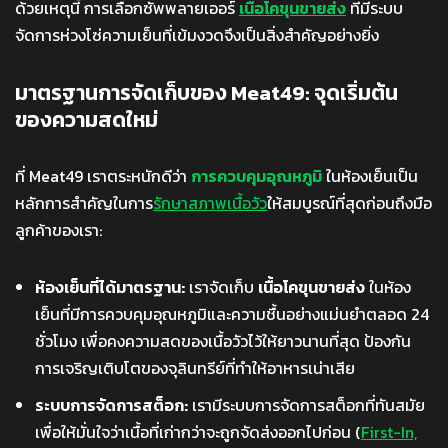
ด้วยเหตุนี้ การเลือกซัพพลายเออร์
เนื้อโคขุนขายส่ง
ที่มีระบบ
จัดการห่วงโซ่ความเย็นที่เข้มงวดจึงเป็นสิ่งสำคัญอย่างยิ่ง
มาตรฐานการจัดเก็บของ Meat49: จุดเริ่มต้น
ของความสดใหม่
ที่ Meat49 เราตระหนักดีว่า
การควบคุมอุณหภูมิ
ในห้องเย็นเป็น
หลักการสำคัญในการ
รักษาสภาพเนื้อวัว
ให้สมบูรณ์ที่สุดก่อนถึงมือ
ลูกค้าของเรา:
ห้องเย็นที่ได้มาตรฐาน:
เราจัดเก็บ
เนื้อโคขุนขายส่ง
ในห้อง
เย็นที่มีการควบคุมอุณหภูมิและความชื้นอย่างแม่นยำตลอด 24
ชั่วโมง เพื่อคงความสดของเนื้อวัวไว้ให้ยาวนานที่สุด ป้องกัน
การเจริญเติบโตของจุลินทรีย์ที่ทำให้อาหารเน่าเสีย
ระบบการจัดการสต็อก:
เรามีระบบการจัดการสต็อกที่ทันสมัย
เพื่อให้มั่นใจว่าเนื้อที่เก่ากว่าจะถูกจัดส่งออกไปก่อน (
First-In,