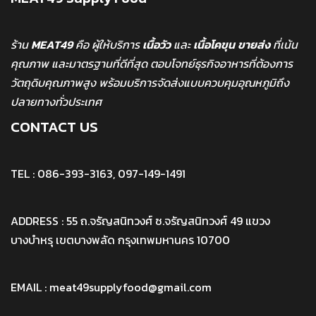
ร้าน
MEAT49
คือ ผู้ให้บริการ
เนื้อวัว
และ
เนื้อโคขุน
ขายส่ง
ที่เน้น
คุณภาพ และมาตรฐานที่ดีที่สุด ตอบโจทย์ธุรกิจอาหารที่ต้องการ
วัตถุดิบคุณภาพสูง พร้อมบริการจัดส่งแบบควบคุมอุณหภูมิถึง
ปลายทางทั่วประเทศ
CONTACT US
TEL : 086-393-3163, 097-149-1491
ADDRESS : 55 ถ.จรัญสนิทวงศ์ ซ.จรัญสนิทวงศ์ 49 แขวง
บางบำหรุ เขตบางพลัด กรุงเทพมหานคร 10700
EMAIL : meat49supplyfood@gmail.com