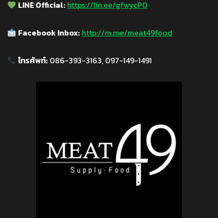
LINE Official:
https://lin.ee/gfwycP0
Facebook Inbox:
http://m.me/meat49food
โทรศัพท์:
086-393-3163, 097-149-1491