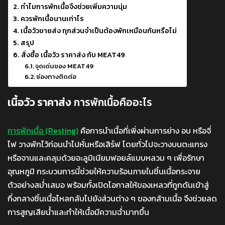
ทำไมการพักเนื้อจึงช่วยเพิ่มความนุ่ม
ควรพักเนื้อนานเท่าไร
เนื้อวัวขายส่ง ทุกส่วนจำเป็นต้องพักเหมือนกันหรือไม่
สรุป
สั่งซื้อ เนื้อวัว ราคาส่ง กับ MEAT49
จุดเด่นของ MEAT49
ช่องทางติดต่อ
เนื้อวัว ราคาส่ง
การพักเนื้อคืออะไร
การพักเนื้อ (Resting)
คือการนำเนื้อที่เพิ่งผ่านการย่าง อบ หรือจี่
ไฟ วางพักไว้ก่อนนำไปหั่นหรือเสิร์ฟ โดยทั่วไปจะวางบนตะแกรง
หรือจานและคลุมด้วยอะลูมิเนียมฟอยล์แบบหลวม ๆ เพื่อรักษา
อุณหภูมิ กระบวนการนี้ช่วยให้ความร้อนภายในชิ้นเนื้อกระจาย
ตัวอย่างสม่ำเสมอ พร้อมทั้งเปิดโอกาสให้ของเหลวที่ถูกดันเข้าสู่
กึ่งกลางชิ้นเนื้อไหลกลับไปยังส่วนต่าง ๆ ของกล้ามเนื้อ จึงช่วยลด
การสูญเสียน้ำและทำให้เนื้อมีความฉ่ำมากขึ้น