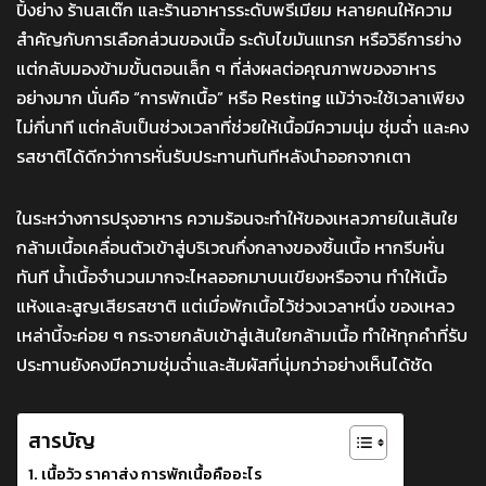
ปิ้งย่าง ร้านสเต๊ก และร้านอาหารระดับพรีเมียม หลายคนให้ความ
สำคัญกับการเลือกส่วนของเนื้อ ระดับไขมันแทรก หรือวิธีการย่าง
แต่กลับมองข้ามขั้นตอนเล็ก ๆ ที่ส่งผลต่อคุณภาพของอาหาร
อย่างมาก นั่นคือ “การพักเนื้อ” หรือ Resting แม้ว่าจะใช้เวลาเพียง
ไม่กี่นาที แต่กลับเป็นช่วงเวลาที่ช่วยให้เนื้อมีความนุ่ม ชุ่มฉ่ำ และคง
รสชาติได้ดีกว่าการหั่นรับประทานทันทีหลังนำออกจากเตา
ในระหว่างการปรุงอาหาร ความร้อนจะทำให้ของเหลวภายในเส้นใย
กล้ามเนื้อเคลื่อนตัวเข้าสู่บริเวณกึ่งกลางของชิ้นเนื้อ หากรีบหั่น
ทันที น้ำเนื้อจำนวนมากจะไหลออกมาบนเขียงหรือจาน ทำให้เนื้อ
แห้งและสูญเสียรสชาติ แต่เมื่อพักเนื้อไว้ช่วงเวลาหนึ่ง ของเหลว
เหล่านี้จะค่อย ๆ กระจายกลับเข้าสู่เส้นใยกล้ามเนื้อ ทำให้ทุกคำที่รับ
ประทานยังคงมีความชุ่มฉ่ำและสัมผัสที่นุ่มกว่าอย่างเห็นได้ชัด
สารบัญ
เนื้อวัว ราคาส่ง การพักเนื้อคืออะไร