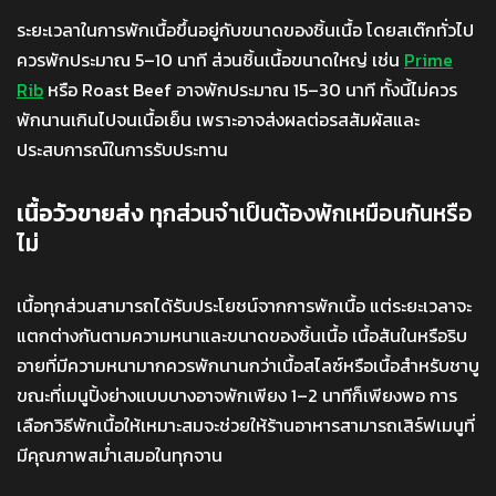
ระยะเวลาในการพักเนื้อขึ้นอยู่กับขนาดของชิ้นเนื้อ โดยสเต๊กทั่วไป
ควรพักประมาณ 5–10 นาที ส่วนชิ้นเนื้อขนาดใหญ่ เช่น
Prime
Rib
หรือ Roast Beef อาจพักประมาณ 15–30 นาที ทั้งนี้ไม่ควร
พักนานเกินไปจนเนื้อเย็น เพราะอาจส่งผลต่อรสสัมผัสและ
ประสบการณ์ในการรับประทาน
เนื้อวัวขายส่ง
ทุกส่วนจำเป็นต้องพักเหมือนกันหรือ
ไม่
เนื้อทุกส่วนสามารถได้รับประโยชน์จากการพักเนื้อ แต่ระยะเวลาจะ
แตกต่างกันตามความหนาและขนาดของชิ้นเนื้อ เนื้อสันในหรือริบ
อายที่มีความหนามากควรพักนานกว่าเนื้อสไลซ์หรือเนื้อสำหรับชาบู
ขณะที่เมนูปิ้งย่างแบบบางอาจพักเพียง 1–2 นาทีก็เพียงพอ การ
เลือกวิธีพักเนื้อให้เหมาะสมจะช่วยให้ร้านอาหารสามารถเสิร์ฟเมนูที่
มีคุณภาพสม่ำเสมอในทุกจาน