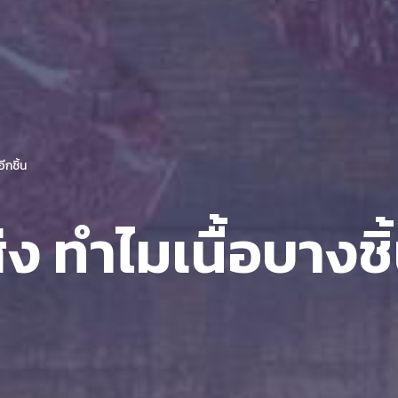
ีกชิ้น
ส่ง ทำไมเนื้อบางชิ้