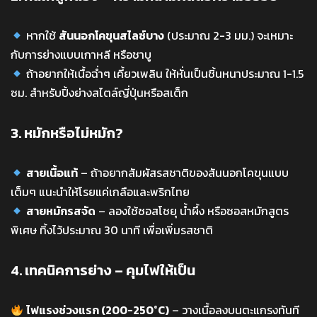
หากใช้
สันนอกโคขุนสไลซ์บาง
(ประมาณ 2-3 มม.) จะเหมาะ
กับการย่างแบบเกาหลี หรือชาบู
ถ้าอยากให้เนื้อฉ่ำๆ เคี้ยวเพลิน ให้หั่นเป็นชิ้นหนาประมาณ 1-1.5
ซม. สำหรับปิ้งย่างสไตล์ญี่ปุ่นหรือสเต็ก
3. หมักหรือไม่หมัก?
สายเนื้อแท้
– ถ้าอยากสัมผัสรสชาติของสันนอกโคขุนแบบ
เต็มๆ แนะนำให้โรยแค่เกลือและพริกไทย
สายหมักรสจัด
– ลองใช้ซอสโชยุ น้ำผึ้ง หรือซอสหมักสูตร
พิเศษ ทิ้งไว้ประมาณ 30 นาที เพื่อเพิ่มรสชาติ
4. เทคนิคการย่าง – คุมไฟให้เป็น
ไฟแรงช่วงแรก (200-250°C)
– วางเนื้อลงบนตะแกรงทันที