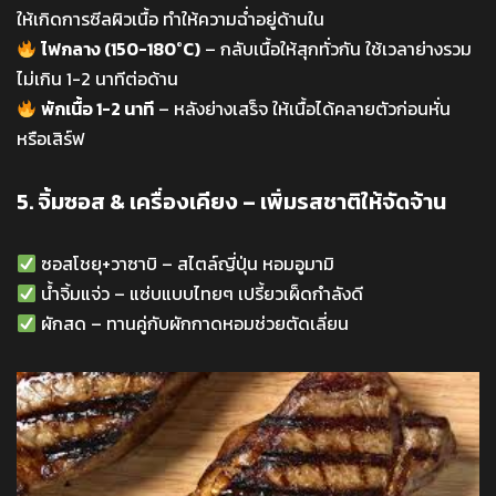
ให้เกิดการซีลผิวเนื้อ ทำให้ความฉ่ำอยู่ด้านใน
ไฟกลาง (150-180°C)
– กลับเนื้อให้สุกทั่วกัน ใช้เวลาย่างรวม
ไม่เกิน 1-2 นาทีต่อด้าน
พักเนื้อ 1-2 นาที
– หลังย่างเสร็จ ให้เนื้อได้คลายตัวก่อนหั่น
หรือเสิร์ฟ
5. จิ้มซอส & เครื่องเคียง – เพิ่มรสชาติให้จัดจ้าน
ซอสโชยุ+วาซาบิ – สไตล์ญี่ปุ่น หอมอูมามิ
น้ำจิ้มแจ่ว – แซ่บแบบไทยๆ เปรี้ยวเผ็ดกำลังดี
ผักสด – ทานคู่กับผักกาดหอมช่วยตัดเลี่ยน