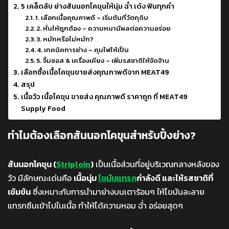
5 เคล็ดลับ ย่างสันนอกโคขุนให้นุ่ม ฉ่ำ เด้ง ฟินทุกคำ
1. เลือกเนื้อคุณภาพดี – เริ่มต้นที่วัตถุดิบ
2. หั่นให้ถูกต้อง – ความหนามีผลต่อความอร่อย
3. หมักหรือไม่หมัก?
4. เทคนิคการย่าง – คุมไฟให้เป็น
5. จิ้มซอส & เครื่องเคียง – เพิ่มรสชาติให้จัดจ้าน
เลือกซื้อเนื้อโคขุนขายส่งคุณภาพดีจาก MEAT49
สรุป
เนื้อวัว เนื้อโคขุน ขายส่ง คุณภาพดี ราคาถูก ที่ MEAT49
Supply Food
ทำไมต้องเลือกสันนอกโคขุนสำหรับปิ้งย่าง?
สันนอกโคขุน (
Striploin
)
เป็นเนื้อส่วนที่อยู่บริเวณกลางหลังของ
วัว มีลักษณะเด่นคือ
เนื้อนุ่ม
ไขมันแทรก
กำลังดี และให้รสชาติที่
เข้มข้น
ซึ่งเหมาะกับการนำมาย่างบนเตาร้อนๆ ให้ไขมันละลาย
แทรกซึมเข้าไปในเนื้อ ทำให้ได้ความหอม ฉ่ำ อร่อยสุดๆ