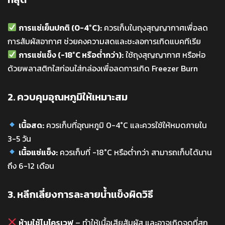
การแช่เย็นปกติ (0-4°C):
ควรเก็บในถุงสุญญากาศเพื่อลด
การสัมผัสอากาศ ช่วยคงความสดและชะลอการเกิดแบคทีเรีย
การแช่แข็ง (-18°C หรือต่ำกว่า):
ใช้ถุงสุญญากาศ หรือห่อ
ด้วยพลาสติกใสก่อนใส่กล่องเพื่อลดการเกิด Freezer Burn
2. ควบคุมอุณหภูมิให้เหมาะสม
เนื้อสด:
ควรเก็บที่อุณหภูมิ 0-4°C และควรใช้ให้หมดภายใน
3-5 วัน
เนื้อแช่แข็ง:
ควรเก็บที่ -18°C หรือต่ำกว่า สามารถเก็บได้นาน
ถึง 6-12 เดือน
3. หลีกเลี่ยงการละลายน้ำแข็งผิดวิธี
ห้ามใช้ไมโครเวฟ
– ทำให้เนื้อเสียสัมผัส และอาจเกิดจุดที่สุก