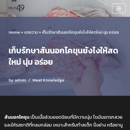
Skip
to
content
Home
»
บทความ
»
เก็บรักษาสันนอกโคขุนยังไงให้สดใหม่ นุ่ม อร่อย
เก็บรักษาสันนอกโคขุนยังไงให้สด
ใหม่ นุ่ม อร่อย
by
admin
Meat Knowledge
สันนอกโคขุน
เป็นเนื้อส่วนยอดนิยมที่มีความนุ่ม ไขมันแทรกสวย
และให้รสชาติที่กลมกล่อม เหมาะสำหรับทำสเต็ก ปิ้งย่าง หรือชาบู