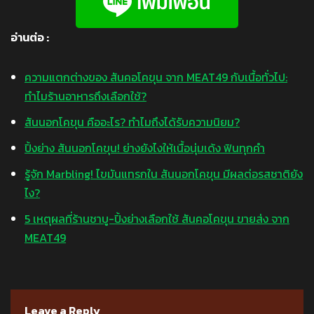
อ่านต่อ :
ความแตกต่างของ สันคอโคขุน จาก MEAT49 กับเนื้อทั่วไป:
ทำไมร้านอาหารถึงเลือกใช้?
สันนอกโคขุน คืออะไร? ทำไมถึงได้รับความนิยม?
ปิ้งย่าง สันนอกโคขุน! ย่างยังไงให้เนื้อนุ่มเด้ง ฟินทุกคำ
รู้จัก Marbling! ไขมันแทรกใน สันนอกโคขุน มีผลต่อรสชาติยัง
ไง?
5 เหตุผลที่ร้านชาบู-ปิ้งย่างเลือกใช้ สันคอโคขุน ขายส่ง จาก
MEAT49
Leave a Reply