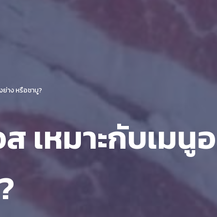
้งย่าง หรือชาบู?
ออส เหมาะกับเมนูอะ
ู?