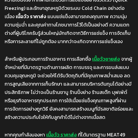
Freezing) และรักษาอุณหภูมิด้วยระบบ Cold Chain อย่างต่อ
เนื่อง
เนื้อวัว ราคาส่ง
แบบแช่แข็งสามารถคงคุณภาพ ความนุ่ม
ความชุ่มฉ่ำ และคุณค่าทางโภชนาการไว้ได้เป็นอย่างดี ความแตก
ต่างที่ผู้บริโภครับรู้ส่วนใหญ่มักเกิดจากวิธีการแช่แข็ง การจัดเก็บ
หรือการละลายที่ไม่ถูกต้อง มากกว่าจะเกิดจากการแช่แข็งเอง
สำหรับผู้ประกอบการร้านอาหาร การเลือกซื้อ
เนื้อวัวขายส่ง
จากผู้
จำหน่ายที่มีมาตรฐานด้านการผลิต การบรรจุ และการขนส่งแบบ
ควบคุมอุณหภูมิ จะช่วยให้ได้รับวัตถุดิบที่มีคุณภาพสม่ำเสมอ ลด
การสูญเสียจากการเก็บรักษา และสามารถบริหารต้นทุนได้อย่างมี
ประสิทธิภาพ ไม่ว่าจะเป็นร้านชาบู ร้านปิ้งย่าง ร้านสเต๊ก บุฟเฟ่ต์
หรือธุรกิจอาหารทุกประเภท การใช้เนื้อแช่แข็งคุณภาพสูงที่ผ่าน
การจัดการอย่างถูกวิธี ยังคงสามารถสร้างเมนูที่มีรสชาติอร่อยและ
สร้างความประทับใจให้กับลูกค้าได้ไม่ต่างจากเนื้อสด
หากคุณกำลังมองหา
เนื้อวัว ราคาส่ง
ที่ได้มาตรฐาน MEAT49