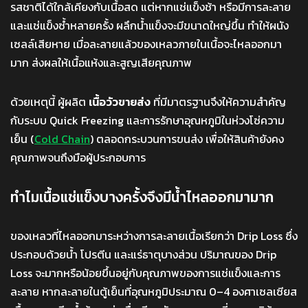
รสชาติได้ใกล้เคียงกับเนื้อสด แต่หากแช่แข็งช้า หรือมีการละลาย
และแช่แข็งซ้ำหลายครั้ง ผลึกน้ำแข็งจะมีขนาดใหญ่ขึ้น ทำให้ผนัง
เซลล์เสียหาย เมื่อละลายแล้วของเหลวภายในเนื้อจะไหลออกมา
มาก ส่งผลให้เนื้อแห้งและสูญเสียคุณภาพ
ด้วยเหตุนี้ ผู้ผลิต
เนื้อวัวขายส่ง
ที่มีมาตรฐานจึงให้ความสำคัญ
กับระบบ Quick Freezing และการรักษาอุณหภูมิในห่วงโซ่ความ
เย็น (
Cold Chain
) ตลอดกระบวนการขนส่ง เพื่อให้สินค้ายังคง
คุณภาพจนถึงมือผู้ประกอบการ
ทำไมเนื้อแช่แข็งบางครั้งจึงมีน้ำไหลออกมามาก
ของเหลวที่ไหลออกมาระหว่างการละลายเนื้อเรียกว่า Drip Loss ซึ่ง
ประกอบด้วยน้ำ โปรตีน และแร่ธาตุบางส่วน ปริมาณของ Drip
Loss จะมากหรือน้อยขึ้นอยู่กับคุณภาพของการแช่แข็งและการ
ละลาย หากละลายในตู้เย็นที่อุณหภูมิประมาณ 0–4 องศาเซลเซียส